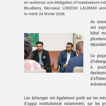
en audience une délégation d’investisseurs ind
BlueBerry, Monsieur LOKESH LALWANI venue 
le
mardi 24 février 2026
.
Au cours
ont expr
hôtel m
plusieur
répondan
Ce proje
d’héberg
à posi
destina
d’affai
événeme
Les échanges ont également porté sur les mé
d’appui institutionnel notamment, sur les p